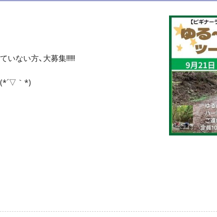
い方、大募集!!!!!!
´▽｀*)