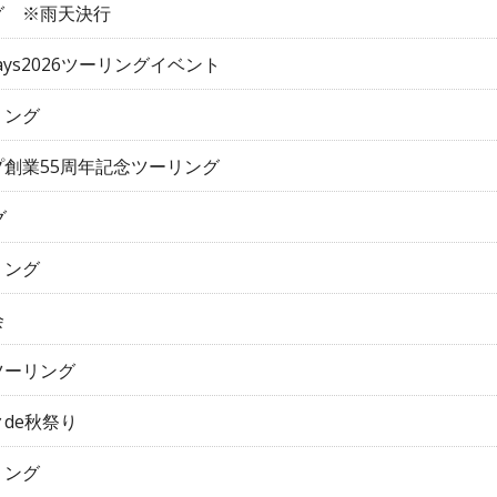
グ ※雨天決行
 Days2026ツーリングイベント
リング
創業55周年記念ツーリング
グ
リング
会
ツーリング
de秋祭り
リング